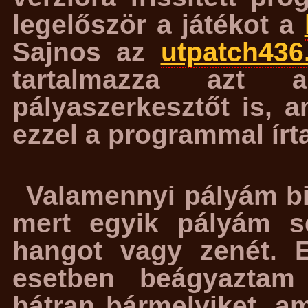
legelőször a játékot a
Sajnos az
utpatch436
tartalmazza azt 
pályaszerkesztőt is, 
ezzel a programmal írt
Valamennyi pályám bi
mert egyik pályám se
hangot vagy zenét. E
esetben beágyaztam
bátran bármelyiket, am