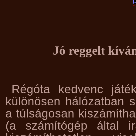
Jó reggelt kívá
Régóta kedvenc játé
különösen hálózatban sz
a túlságosan kiszámíth
(a számítógép által irá