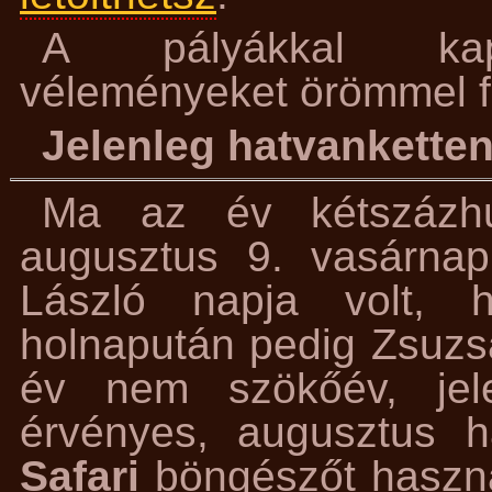
A pályákkal kapcs
véleményeket örömmel 
Jelenleg hatvanketten
Ma az év kétszázhu
augusztus 9. vasárna
László napja volt, h
holnapután pedig Zsuzsa
év nem szökőév, jele
érvényes, augusztus h
Safari
böngészőt haszná