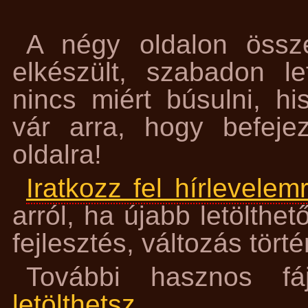
A négy oldalon öss
elkészült, szabadon le
nincs miért búsulni, h
vár arra, hogy befej
oldalra!
Iratkozz fel hírlevelem
arról, ha újabb letölthe
fejlesztés, változás tört
További hasznos fá
letölthetsz
.