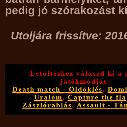
pedig jó szórakozást k
Utoljára frissítve: 201
Letöltéshez válaszd ki a 
játékmódját:
Death match - Öldöklés
,
Domi
Uralom
,
Capture the fla
Zászlórablás
,
Assault - T